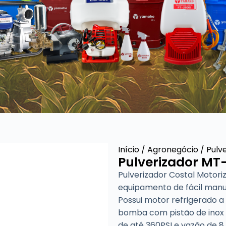
Início
/
Agronegócio
/
Pulv
Pulverizador MT
Pulverizador Costal Motori
equipamento de fácil manu
Possui motor refrigerado a
bomba com pistão de inox 
de até 360PSI e vazão de 8 