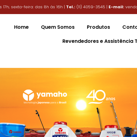
17h; sexta-feira: das 8h às 16h |
Tel.:
(11) 4059-3545 |
E-mail:
vend
Home
Quem Somos
Produtos
Cont
Revendedores e Assistência 